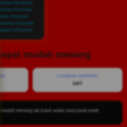
urabaya | 894 pemain
andung | 629 pemain
edan | 793 pemain
emarang | 516 pemain
akassar | 455 pemain
rcepat mudah menang
AW
LAYANAN SUPPORT
24/7
 mudah menang tak butuh waktu lama pasti wede