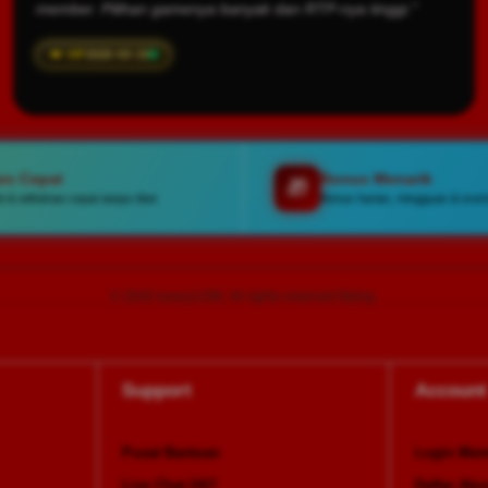
member. Pilihan gamenya banyak dan RTP-nya tinggi."
2026-03-19
es Cepat
Bonus Menarik
🎁
t & withdraw cepat tanpa ribet
Bonus harian, mingguan & event
© 2026 luxury1288. All rights reserved Mying.
Support
Account
Pusat Bantuan
Login Me
Live Chat 24/7
Daftar Aku