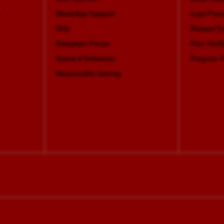
k
WhatsApp Support
Lupa Pass
FAQ
Riwayat Tr
Kebijakan Privasi
Fitur Verif
Syarat & Ketentuan
Program V
Responsible Gaming