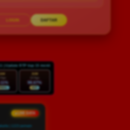
LOGIN
DAFTAR
4 | Update RTP tiap 15 menit
KAM
JUM
 Agu
14 Agu
.11%
98.67%
RMAL
HOT
● LIVE DATA
akarta | 1223 pemain