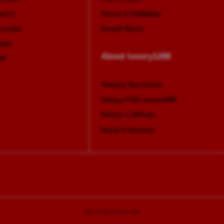
word
Aturan & Kebijakan
ansaksi
Kontak Resmi
ikasi
About luxury1288
IP
Tentang Slot Online
Kenapa Pilih luxury1288
Partner & Affiliate
Brand & Identitas
Ingin Tetap Terhubung?