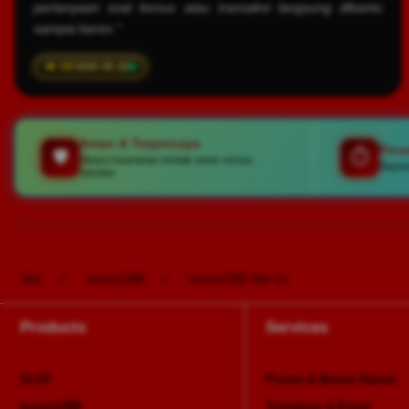
pertanyaan soal bonus atau transaksi langsung dibantu
sampai beres."
2026-05-25
Aman & Terpercaya
Pros
🛡️
⏱️
Sistem keamanan terbaik untuk semua
Deposi
member
Slot
>
luxury1288
>
luxury1288 Hari Ini
Footer Navigation
Products
Services
SLOT
Promo & Bonus Harian
luxury1288
Turnamen & Event