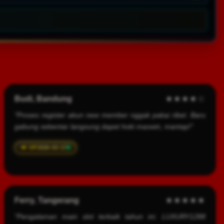
Budi, Bandung
★★★★☆
"Proses register akun new member nggak pakai ribet. Baru
gabung sebentar langsung dapet hoki maxwin, mantap!"
2026-03-17
Ferry, Tangerang
★★★★★
"Pengalaman main slot terbaik tahun ini. LUXURY1288